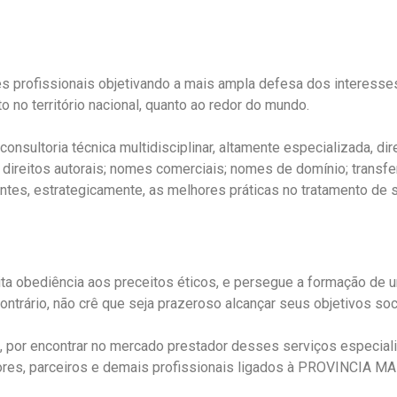
ofissionais objetivando a mais ampla defesa dos interesses 
 no território nacional, quanto ao redor do mundo.
ltoria técnica multidisciplinar, altamente especializada, dir
l; direitos autorais; nomes comerciais; nomes de domínio; transfe
ientes, estrategicamente, as melhores práticas no tratamento de
bediência aos preceitos éticos, e persegue a formação de uma
contrário, não crê que seja prazeroso alcançar seus objetivos soc
da, por encontrar no mercado prestador desses serviços espe
ores, parceiros e demais profissionais ligados à PROVINCIA 