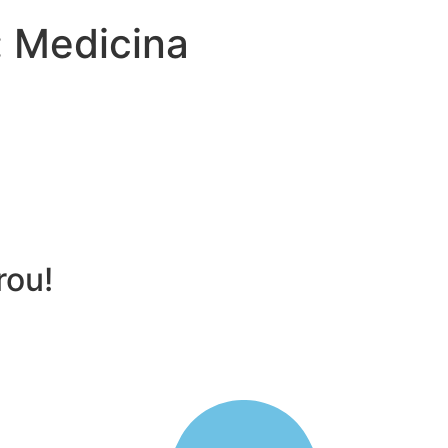
:
Medicina
rou!