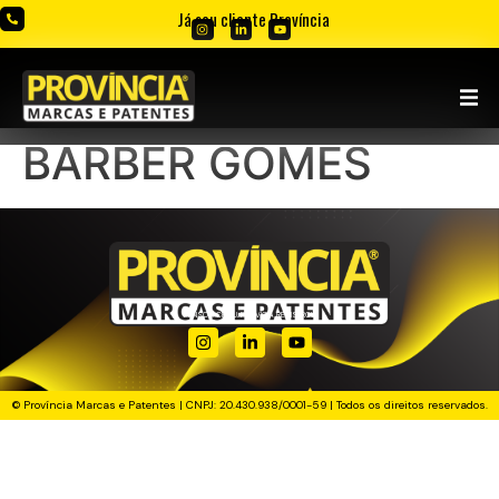
Já sou cliente Província
BARBER GOMES
PENSOU. CRIOU. PROVÍCIA REGISTROU!
© Província Marcas e Patentes | CNPJ: 20.430.938/0001-59 | Todos os direitos reservados.