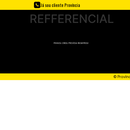
Já sou cliente Província
REFFERENCIAL
PENSOU. CRIOU. PROVÍCIA REGISTROU!
© Provín