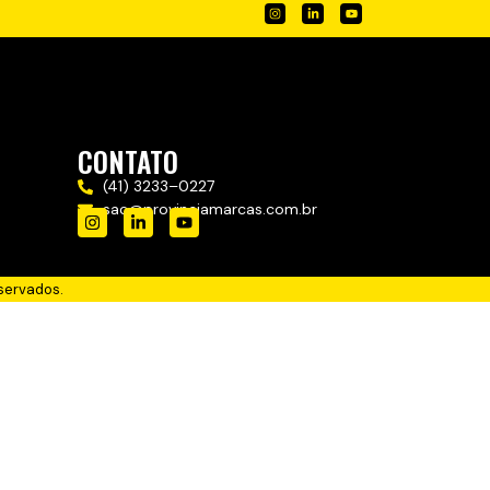
CONTATO
(41) 3233–0227
sac@provinciamarcas.com.br
servados.