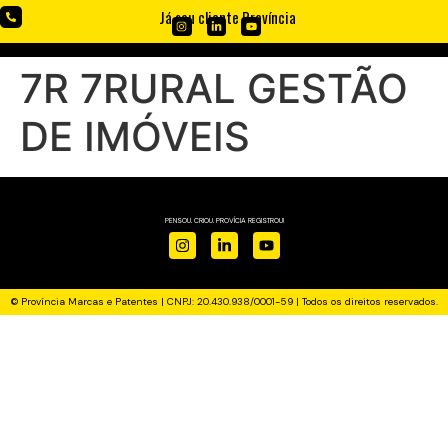
Já sou cliente Província
7R 7RURAL GESTÃO
DE IMÓVEIS
PENSOU. CRIOU. PROVÍCIA REGISTROU!
© Província Marcas e Patentes | CNPJ: 20.430.938/0001-59 | Todos os direitos reservados.