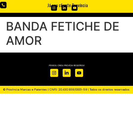
Já sou cliente Província
BANDA FETICHE DE
AMOR
PENSOU. CRIOU. PROVÍCIA REGISTROU!
© Província Marcas e Patentes | CNPJ: 20.430.938/0001-59 | Todos os direitos reservados.