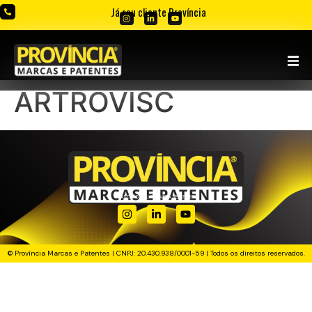
Já sou cliente Província
ARTROVISC
PENSOU. CRIOU. PROVÍCIA REGISTROU!
© Província Marcas e Patentes | CNPJ: 20.430.938/0001-59 | Todos os direitos reservados.