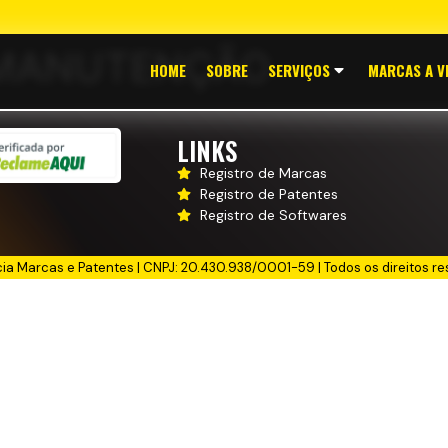
 MANUTENÇÃO
HOME
SOBRE
SERVIÇOS
MARCAS A V
LINKS
Registro de Marcas
Registro de Patentes
Registro de Softwares
cia Marcas e Patentes | CNPJ: 20.430.938/0001-59 | Todos os direitos re