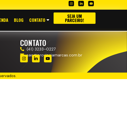
SEJA UM
ENDA
BLOG
CONTATO
PARCEIRO!
CONTATO
(41) 3233–0227
sac@provinciamarcas.com.br
servados.