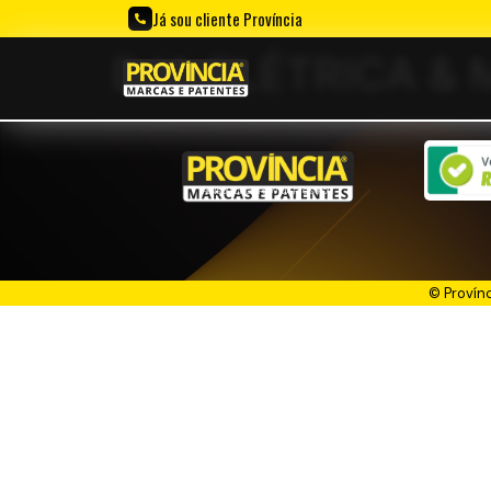
Já sou cliente Província
BJA ELÉTRICA &
PENSOU. CRIOU. PROVÍCIA REGISTROU!
© Provín