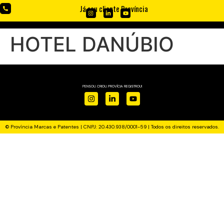
Já sou cliente Província
HOTEL DANÚBIO
PENSOU. CRIOU. PROVÍCIA REGISTROU!
© Província Marcas e Patentes | CNPJ: 20.430.938/0001-59 | Todos os direitos reservados.