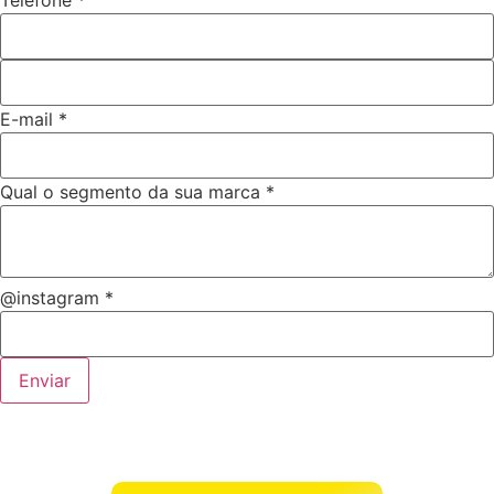
Telefone
*
E-mail
*
Qual o segmento da sua marca
*
@instagram
*
Enviar
Receba uma avaliação
da sua marca!