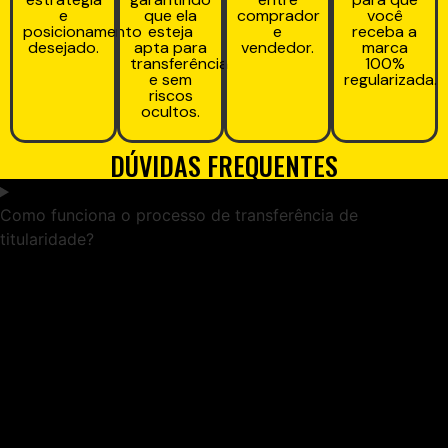
e
que ela
comprador
você
posicionamento
esteja
e
receba a
desejado.
apta para
vendedor.
marca
transferência
100%
e sem
regularizada.
riscos
ocultos.
DÚVIDAS FREQUENTES
Como funciona o processo de transferência de
titularidade?