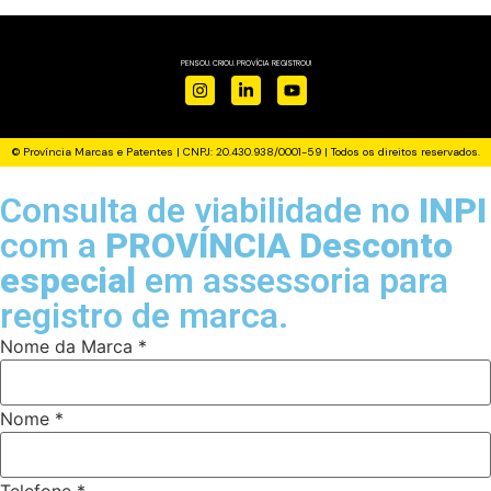
PENSOU. CRIOU. PROVÍCIA REGISTROU!
© Província Marcas e Patentes | CNPJ: 20.430.938/0001-59 | Todos os direitos reservados.
Consulta de viabilidade no
INPI
com a
PROVÍNCIA
Desconto
especial
em assessoria para
registro de marca.
Nome da Marca
*
Nome
*