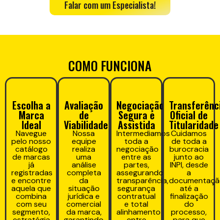
Falar com um Especialista!
COMO FUNCIONA
Escolha a
Avaliação
Negociação
Transferênc
Marca
de
Segura e
Oficial de
Ideal
Viabilidade
Assistida
Titularidade
Navegue
Nossa
Intermediamos
Cuidamos
pelo nosso
equipe
toda a
de toda a
catálogo
realiza
negociação
burocracia
de marcas
uma
entre as
junto ao
já
análise
partes,
INPI, desde
registradas
completa
assegurando
a
e encontre
da
transparência,
documentaçã
aquela que
situação
segurança
até a
combina
jurídica e
contratual
finalização
com seu
comercial
e total
do
segmento,
da marca,
alinhamento
processo,
estratégia
garantindo
entre
para que