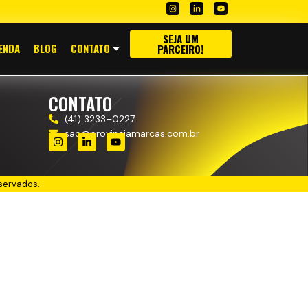
SEJA UM
ENDA
BLOG
CONTATO
PARCEIRO!
CONTATO
(41) 3233–0227
sac@provinciamarcas.com.br
servados.