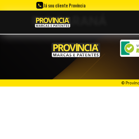
Já sou cliente Província
RIO PARANÁ
PENSOU. CRIOU. PROVÍCIA REGISTROU!
© Provín