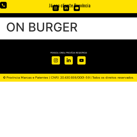
Já sou cliente Província
ON BURGER
PENSOU. CRIOU. PROVÍCIA REGISTROU!
© Província Marcas e Patentes | CNPJ: 20.430.938/0001-59 | Todos os direitos reservados.