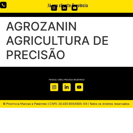
Já sou cliente Província
AGROZANIN
AGRICULTURA DE
PRECISÃO
PENSOU. CRIOU. PROVÍCIA REGISTROU!
© Província Marcas e Patentes | CNPJ: 20.430.938/0001-59 | Todos os direitos reservados.