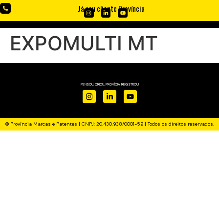
Já sou cliente Província
EXPOMULTI MT
PENSOU. CRIOU. PROVÍCIA REGISTROU!
© Província Marcas e Patentes | CNPJ: 20.430.938/0001-59 | Todos os direitos reservados.