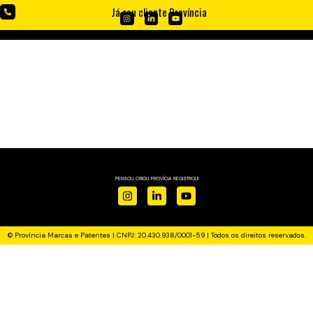
Já sou cliente Província
CERTIFICADOS
PENSOU. CRIOU. PROVÍCIA REGISTROU!
© Província Marcas e Patentes | CNPJ: 20.430.938/0001-59 | Todos os direitos reservados.