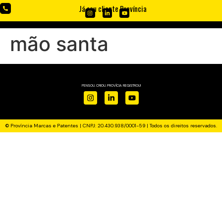
Já sou cliente Província
mão santa
PENSOU. CRIOU. PROVÍCIA REGISTROU!
© Província Marcas e Patentes | CNPJ: 20.430.938/0001-59 | Todos os direitos reservados.