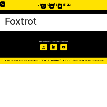
Já sou cliente Província
Foxtrot
PENSOU. CRIOU. PROVÍCIA REGISTROU!
© Província Marcas e Patentes | CNPJ: 20.430.938/0001-59 | Todos os direitos reservados.