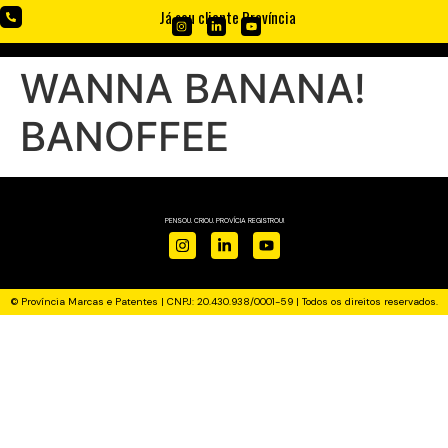
Já sou cliente Província
WANNA BANANA!
BANOFFEE
PENSOU. CRIOU. PROVÍCIA REGISTROU!
© Província Marcas e Patentes | CNPJ: 20.430.938/0001-59 | Todos os direitos reservados.