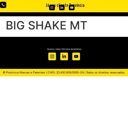
Já sou cliente Província
BIG SHAKE MT
PENSOU. CRIOU. PROVÍCIA REGISTROU!
© Província Marcas e Patentes | CNPJ: 20.430.938/0001-59 | Todos os direitos reservados.