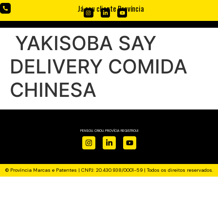
Já sou cliente Província
YAKISOBA SAY
DELIVERY COMIDA
CHINESA
PENSOU. CRIOU. PROVÍCIA REGISTROU!
© Província Marcas e Patentes | CNPJ: 20.430.938/0001-59 | Todos os direitos reservados.