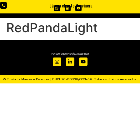
Já sou cliente Província
RedPandaLight
PENSOU. CRIOU. PROVÍCIA REGISTROU!
© Província Marcas e Patentes | CNPJ: 20.430.938/0001-59 | Todos os direitos reservados.