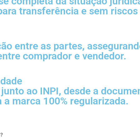
se completa da situação jurídic
para transferência e sem riscos
ão entre as partes, assegurand
 entre comprador e vendedor.
ridade
junto ao INPI, desde a documen
a a marca 100% regularizada.
e?