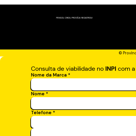
PENSOU. CRIOU. PROVÍCIA REGISTROU!
© Provín
Consulta de viabilidade no
INPI
com 
Nome da Marca
*
Nome
*
Telefone
*