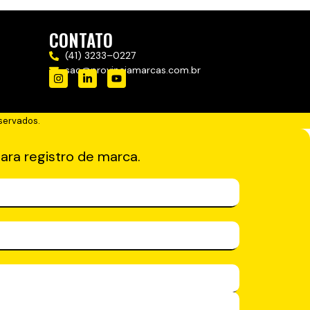
CONTATO
(41) 3233–0227
sac@provinciamarcas.com.br
servados.
ara registro de marca.