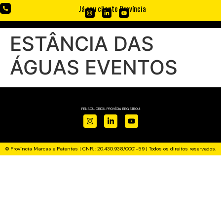
Já sou cliente Província
ESTÂNCIA DAS
ÁGUAS EVENTOS
PENSOU. CRIOU. PROVÍCIA REGISTROU!
© Província Marcas e Patentes | CNPJ: 20.430.938/0001-59 | Todos os direitos reservados.