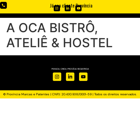
Já sou cliente Província
A OCA BISTRÔ,
ATELIÊ & HOSTEL
PENSOU. CRIOU. PROVÍCIA REGISTROU!
© Província Marcas e Patentes | CNPJ: 20.430.938/0001-59 | Todos os direitos reservados.