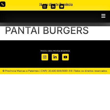
Já sou cliente Província
PANTAI BURGERS
PENSOU. CRIOU. PROVÍCIA REGISTROU!
© Província Marcas e Patentes | CNPJ: 20.430.938/0001-59 | Todos os direitos reservados.