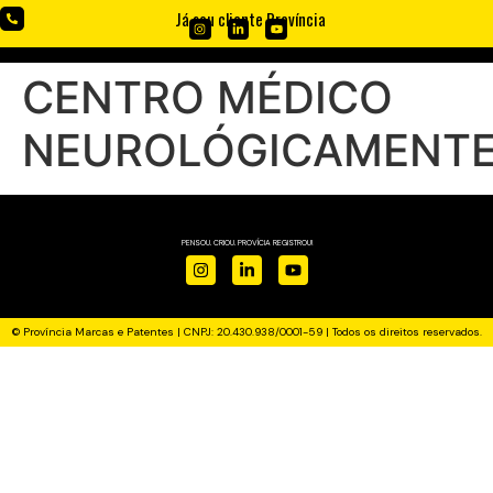
Já sou cliente Província
CENTRO MÉDICO
NEUROLÓGICAMENT
PENSOU. CRIOU. PROVÍCIA REGISTROU!
© Província Marcas e Patentes | CNPJ: 20.430.938/0001-59 | Todos os direitos reservados.