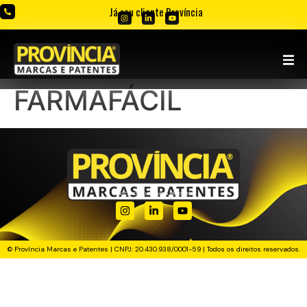
Já sou cliente Província
FARMAFÁCIL
PENSOU. CRIOU. PROVÍCIA REGISTROU!
© Província Marcas e Patentes | CNPJ: 20.430.938/0001-59 | Todos os direitos reservados.