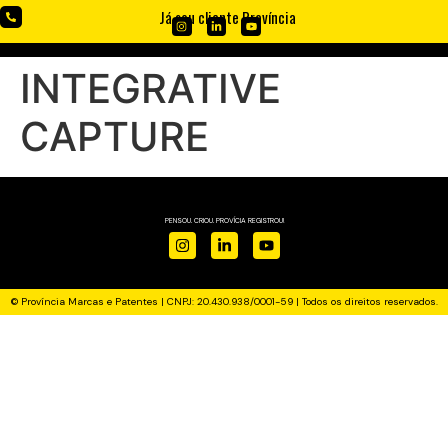
Já sou cliente Província
INTEGRATIVE
CAPTURE
PENSOU. CRIOU. PROVÍCIA REGISTROU!
© Província Marcas e Patentes | CNPJ: 20.430.938/0001-59 | Todos os direitos reservados.