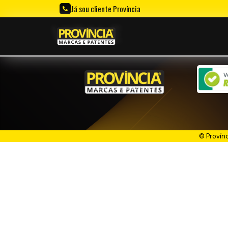
Já sou cliente Província
VITALE
PENSOU. CRIOU. PROVÍCIA REGISTROU!
© Provín