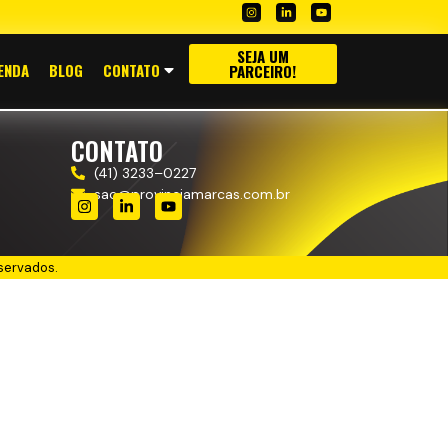
SEJA UM
ENDA
BLOG
CONTATO
PARCEIRO!
CONTATO
(41) 3233–0227
sac@provinciamarcas.com.br
servados.