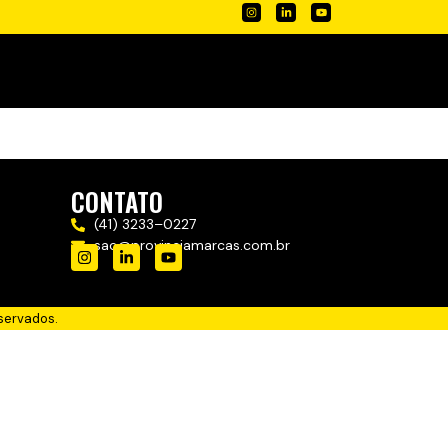
CONTATO
(41) 3233–0227
sac@provinciamarcas.com.br
servados.