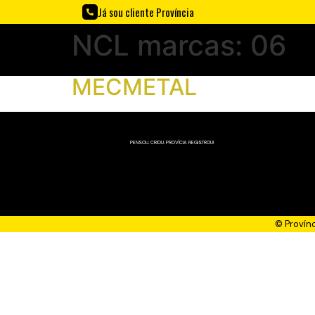
Já sou cliente Província
NCL marcas:
06
MECMETAL
PENSOU. CRIOU. PROVÍCIA REGISTROU!
© Provín