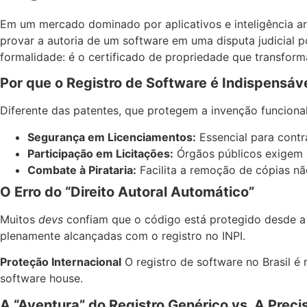
Em um mercado dominado por aplicativos e inteligência art
provar a autoria de um software em uma disputa judicial 
formalidade: é o certificado de propriedade que transform
Por que o Registro de Software é Indispensáv
Diferente das patentes, que protegem a invenção funcional
Segurança em Licenciamentos:
Essencial para contr
Participação em Licitações:
Órgãos públicos exigem o
Combate à Pirataria:
Facilita a remoção de cópias não
O Erro do “Direito Autoral Automático”
Muitos
devs
confiam que o código está protegido desde a c
plenamente alcançadas com o registro no INPI.
Proteção Internacional
O registro de software no Brasil é 
software house.
A “Aventura” do Registro Genérico vs. A Preci