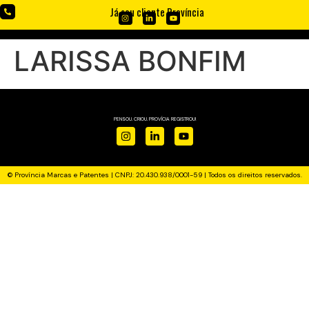
Já sou cliente Província
LARISSA BONFIM
PENSOU. CRIOU. PROVÍCIA REGISTROU!
© Província Marcas e Patentes | CNPJ: 20.430.938/0001-59 | Todos os direitos reservados.