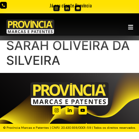
Já sou cliente Província
SARAH OLIVEIRA DA
SILVEIRA
PENSOU. CRIOU. PROVÍCIA REGISTROU!
© Província Marcas e Patentes | CNPJ: 20.430.938/0001-59 | Todos os direitos reservados.