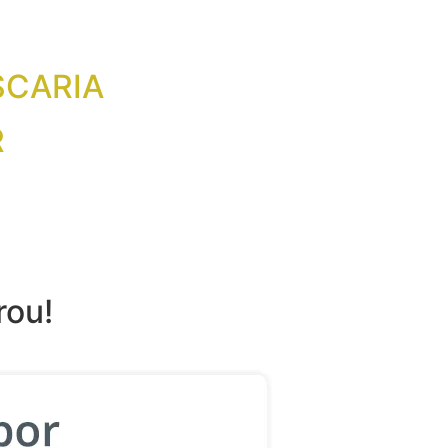
ISCARIA
R
rou!